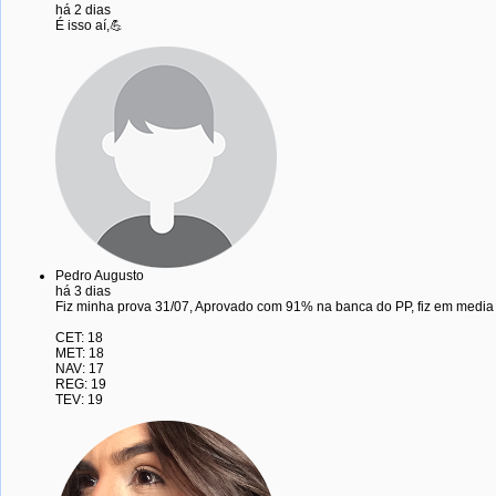
há 2 dias
É isso aí,💪
Pedro Augusto
há 3 dias
Fiz minha prova 31/07, Aprovado com 91% na banca do PP, fiz em media 
CET: 18
MET: 18
NAV: 17
REG: 19
TEV: 19