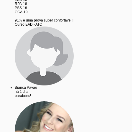
RPA-18
PSS-18
CGA-19
91% e uma prova super confortável!!
Curso EAD - ATC
Bianca Pavão
há 1 dia
parabéns!