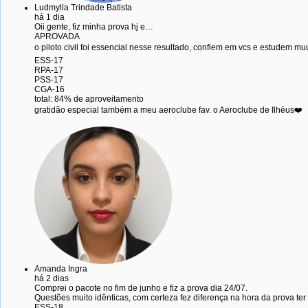
Ludmylla Trindade Batista
há 1 dia
Oii gente, fiz minha prova hj e…
APROVADA
o piloto civil foi essencial nesse resultado, confiem em vcs e estudem mu
ESS-17
RPA-17
PSS-17
CGA-16
total: 84% de aproveitamento
gratidão especial também a meu aeroclube fav. o Aeroclube de Ilhéus❤️
Amanda Ingra
há 2 dias
Comprei o pacote no fim de junho e fiz a prova dia 24/07.
Questões muito idênticas, com certeza fez diferença na hora da prova ter
ESS-18